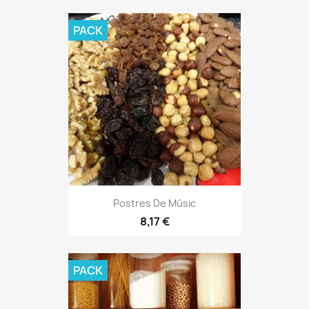
PACK
Postres De Músic
8,17 €
PACK