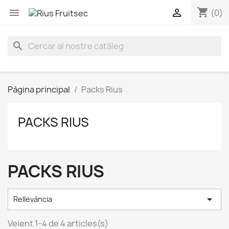
shopping_cart


(0)
search
Pàgina principal
Packs Rius
PACKS RIUS
PACKS RIUS

Rellevància
Veient 1-4 de 4 articles(s)