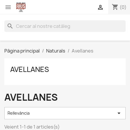
shopping_cart


(0)
search
Pàgina principal
Naturals
Avellanes
AVELLANES
AVELLANES

Rellevància
Veient 1-1 de 1 articles(s)