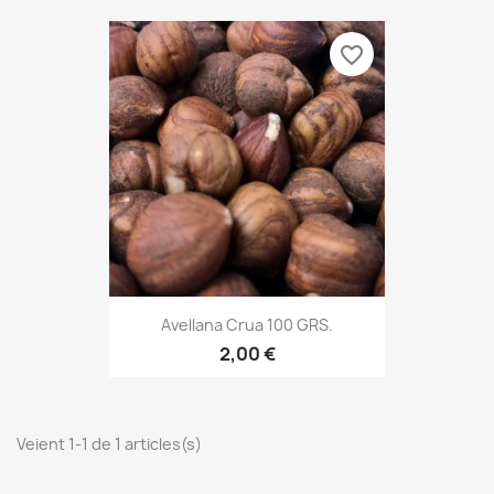
favorite_border
Avellana Crua 100 GRS.
2,00 €
Veient 1-1 de 1 articles(s)