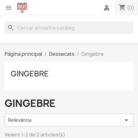
shopping_cart


(0)
search
Pàgina principal
Dessecats
Gingebre
GINGEBRE
GINGEBRE

Rellevància
Veient 1-2 de 2 articles(s)