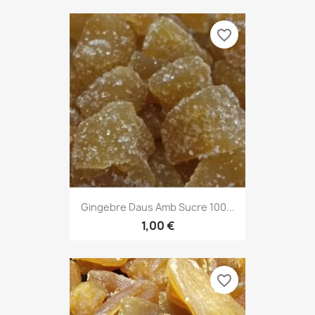
favorite_border
Gingebre Daus Amb Sucre 100...
1,00 €
favorite_border