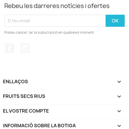
Rebeu les darreres notícies i ofertes
Podeu cancel·lar la subscripció en qualsevol moment.
Facebook
Instagram
ENLLAÇOS

FRUITS SECS RIUS

EL VOSTRE COMPTE

INFORMACIÓ SOBRE LA BOTIGA
keyboard_arrow_down