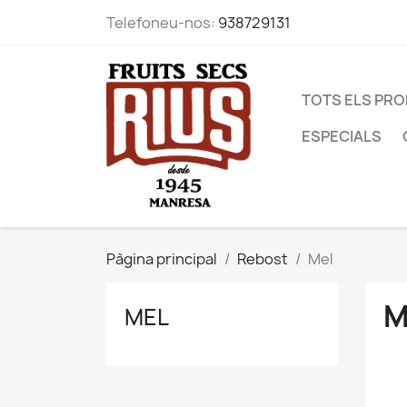
Telefoneu-nos:
938729131
TOTS ELS PR
ESPECIALS
Pàgina principal
Rebost
Mel
M
MEL