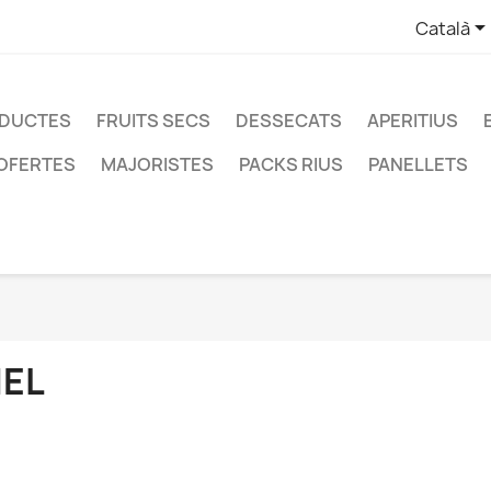
Català
ODUCTES
FRUITS SECS
DESSECATS
APERITIUS
OFERTES
MAJORISTES
PACKS RIUS
PANELLETS
EL