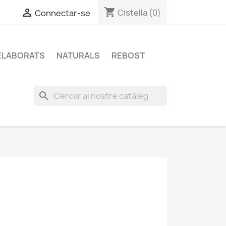
shopping_cart


Cistella
(0)
Connectar-se
ELABORATS
NATURALS
REBOST
search