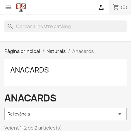
shopping_cart


(0)
search
Pàgina principal
Naturals
Anacards
ANACARDS
ANACARDS

Rellevància
Veient 1-2 de 2 articles(s)