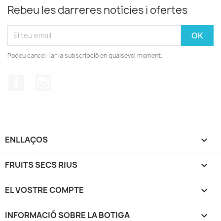
Rebeu les darreres notícies i ofertes
Podeu cancel·lar la subscripció en qualsevol moment.
Facebook
Instagram
ENLLAÇOS

FRUITS SECS RIUS

EL VOSTRE COMPTE

INFORMACIÓ SOBRE LA BOTIGA
keyboard_arrow_down