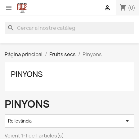
shopping_cart


(0)
search
Pàgina principal
Fruits secs
Pinyons
PINYONS
PINYONS

Rellevància
Veient 1-1 de 1 articles(s)