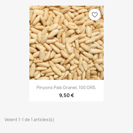
favorite_border
Pinyons País Granel, 100 GRS.
9,50 €
Veient 1-1 de 1 articles(s)