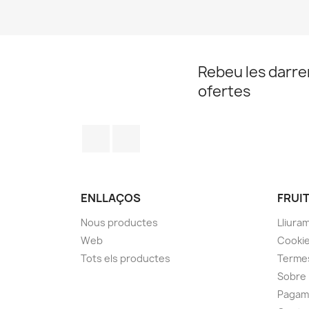
Rebeu les darrer
ofertes
Facebook
Instagram
ENLLAÇOS
FRUIT
Nous productes
Lliura
Web
Cookies
Tots els productes
Termes
Sobre 
Pagam