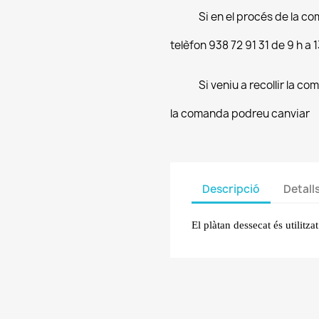
Si en el procés de la co
telèfon 938 72 91 31 de 9 h a 1
Si veniu a recollir la co
la comanda podreu canviar
Descripció
Detall
El plàtan dessecat és utilitza