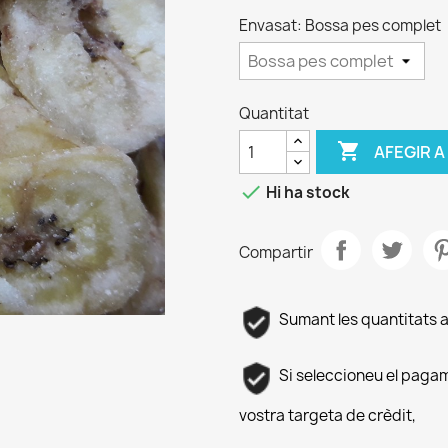
Envasat: Bossa pes complet
Quantitat

AFEGIR A

Hi ha stock
Compartir
Sumant les quantitats 
Si seleccioneu el paga
vostra targeta de crèdit,