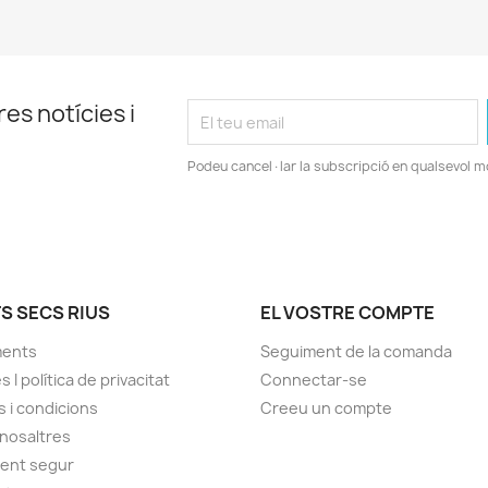
es notícies i
Podeu cancel·lar la subscripció en qualsevol 
S SECS RIUS
EL VOSTRE COMPTE
ments
Seguiment de la comanda
 I política de privacitat
Connectar-se
 i condicions
Creeu un compte
nosaltres
ent segur