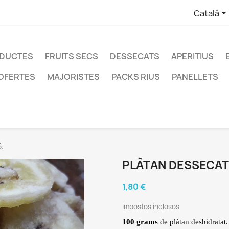
Català
ODUCTES
FRUITS SECS
DESSECATS
APERITIUS
OFERTES
MAJORISTES
PACKS RIUS
PANELLETS
.
PLÀTAN DESSECAT 
1,80 €
Impostos inclosos
100 grams
de
plàtan deshidratat.