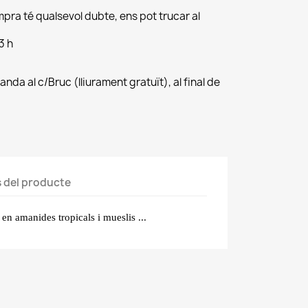
mpra té qualsevol dubte, ens pot trucar al
3 h
manda al c/Bruc (lliurament gratuït), al final de
s del producte
t en amanides tropicals i mueslis ...