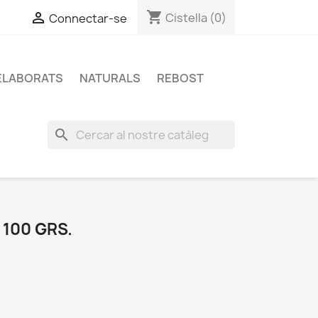
shopping_cart


Cistella
(0)
Connectar-se
ELABORATS
NATURALS
REBOST
search
100 GRS.