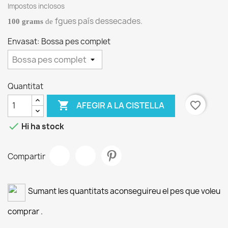
Impostos inclosos
fgues país dessecades.
100 grams
de
Envasat: Bossa pes complet
Quantitat

favorite_border
AFEGIR A LA CISTELLA

Hi ha stock
Compartir
Sumant les quantitats aconseguireu el pes que voleu
comprar .