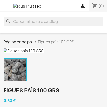
shopping_cart


(0)
search
Pàgina principal
Figues país 100 GRS.
FIGUES PAÍS 100 GRS.
0,53 €