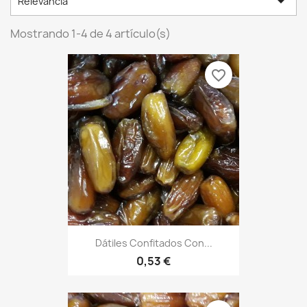

Relevancia
Mostrando 1-4 de 4 artículo(s)
favorite_border
Dátiles Confitados Con...
0,53 €