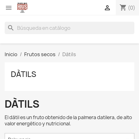
shopping_cart


(0)
search
Inicio
Frutos secos
Dàtils
DÀTILS
DÀTILS
El dátil es un fruto obtenido de la palmera datilera, de alto
valor energético y nutricional.