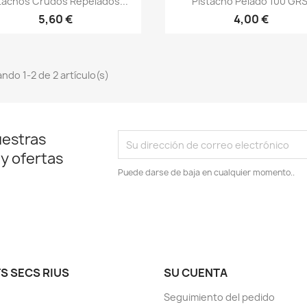
tachos Crudos Repelados...
Pistacho Pelado 100 GRS
5,60 €
4,00 €
ndo 1-2 de 2 artículo(s)
uestras
 y ofertas
Puede darse de baja en cualquier momento..
S SECS RIUS
SU CUENTA
Seguimiento del pedido