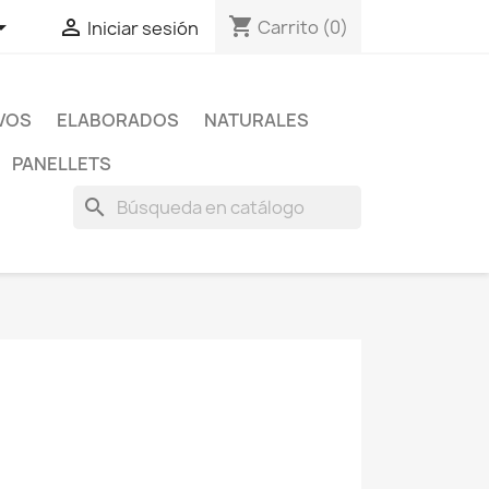
shopping_cart


Carrito
(0)
Iniciar sesión
IVOS
ELABORADOS
NATURALES
PANELLETS
search