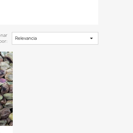
enar

Relevancia
por: