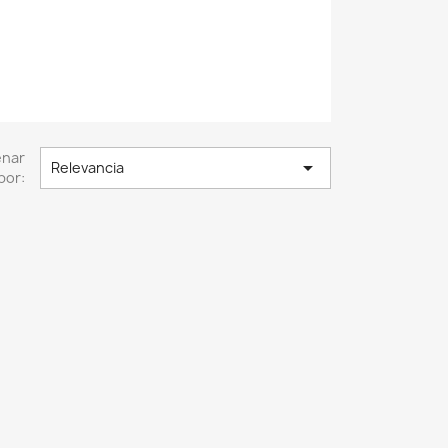
enar

Relevancia
por: