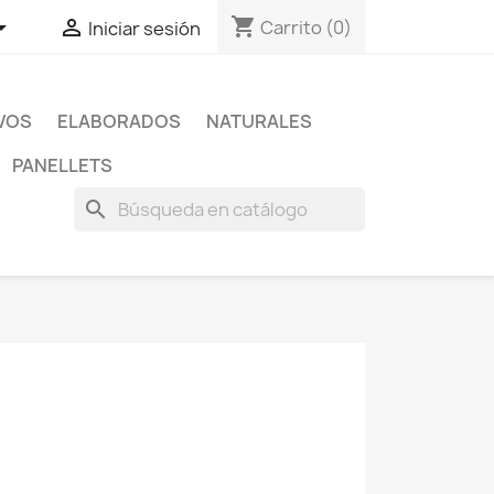
shopping_cart


Carrito
(0)
Iniciar sesión
IVOS
ELABORADOS
NATURALES
PANELLETS
search