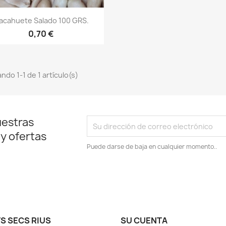
Vista rápida

acahuete Salado 100 GRS.
0,70 €
ndo 1-1 de 1 artículo(s)
uestras
 y ofertas
Puede darse de baja en cualquier momento..
S SECS RIUS
SU CUENTA