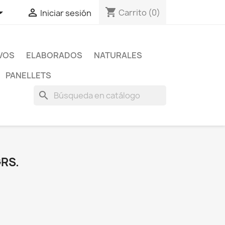
shopping_cart


Carrito
(0)
Iniciar sesión
IVOS
ELABORADOS
NATURALES
PANELLETS
search
RS.