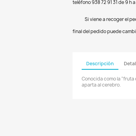
teléfono 938 72 91 31 de 9 h a
Si viene a recoger el pe
final del pedido puede cambi
Descripción
Detal
Conocida como la "fruta 
aparta al cerebro.