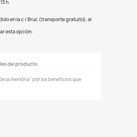
 13 h
dido en la c / Bruc (transporte gratuito), al
ar esta opción.
les del producto
de la memória" por los beneficios que