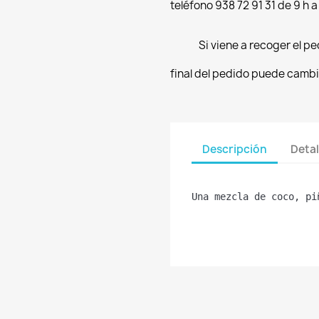
teléfono 938 72 91 31 de 9 h a
Si viene a recoger el pe
final del pedido puede cambi
Descripción
Detal
Una mezcla de coco, pi