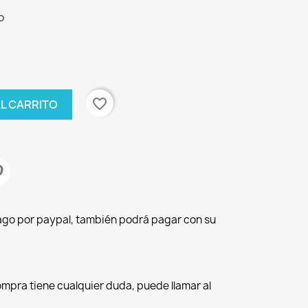
o
favorite_border
AL CARRITO
pago por paypal, también podrá pagar con su
compra tiene cualquier duda, puede llamar al