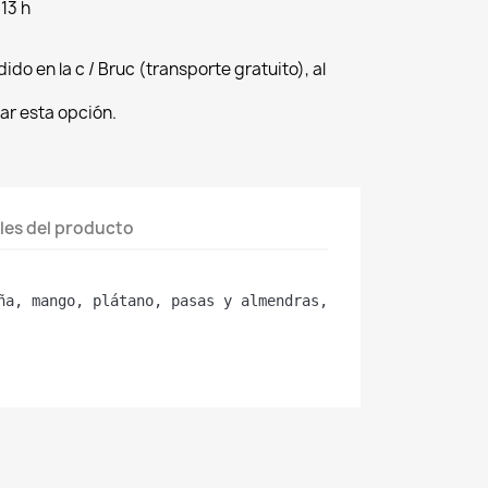
 13 h
dido en la c / Bruc (transporte gratuito), al
ar esta opción.
les del producto
ña, mango, plátano, pasas y almendras, ideal para muesli