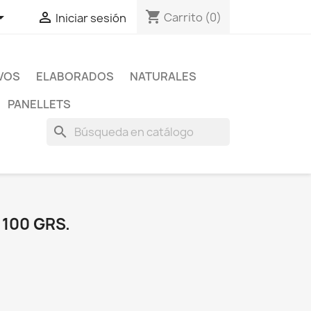
shopping_cart


Carrito
(0)
Iniciar sesión
IVOS
ELABORADOS
NATURALES
PANELLETS
search
100 GRS.