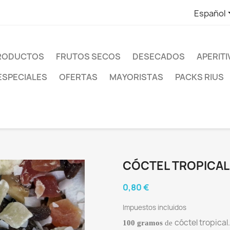
Español
PRODUCTOS
FRUTOS SECOS
DESECADOS
APERIT
ESPECIALES
OFERTAS
MAYORISTAS
PACKS RIUS
CÓCTEL TROPICAL 
0,80 €
Impuestos incluidos
cóctel tropical.
100 gramos
de