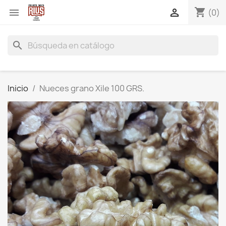
shopping_cart


(0)
search
Inicio
Nueces grano Xile 100 GRS.