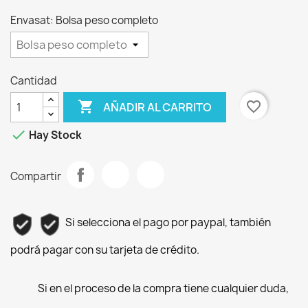
Envasat: Bolsa peso completo
Cantidad

favorite_border
AÑADIR AL CARRITO

Hay Stock
Compartir
Si selecciona el pago por paypal, también
podrá pagar con su tarjeta de crédito.
Si en el proceso de la compra tiene cualquier duda,