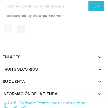
Puede darse de baja en cualquier momento..
Facebook
Instagram
ENLACES

FRUITS SECS RIUS

SU CUENTA

INFORMACIÓN DE LA TIENDA
keyboard_arrow_down
© 2026 - Software Ecommerce desarrollado por
PrestaShop™